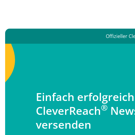
Offizieller C
Einfach erfolgreic
®
CleverReach
News
versenden