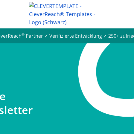
®
leverReach
Partner ✓ Verifizierte Entwicklung ✓ 250+ zufr
he
letter