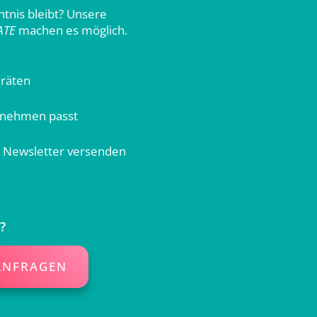
htnis bleibt? Unsere
ATE
machen es möglich.
eräten
ernehmen passt
 Newsletter versenden
?
 ANFRAGEN